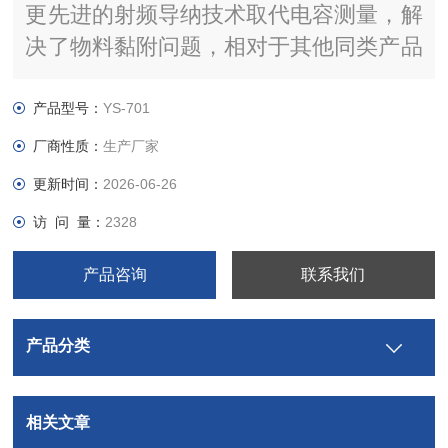
更先进的射频导纳技术取代电容测量，解
决了物料黏附问题，相对于其他同类产品
具有更高的系统稳定性，即使在恶劣的现
场条件下，也能可靠工作，而且不受挂
产品型号：
YS-701
料、温度、压力、密度、湿度，甚至物料
厂商性质：
生产厂家
化学特性变化的影响，性能可靠，广泛用
更新时间：
2026-06-26
于灰粉、灰浆、水泥熟料、煤粉等介质的
访 问 量：
2328
料位测量
产品咨询
联系我们
产品分类
相关文章