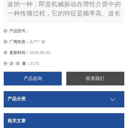
波的一种，即是机械振动在弹性介质中的
一种传播过程，它的特征是频率高、波长
短、绕射现象小，另外方向性好，能够成
为射线而定向传播。超声波在液体、固体
产品型号：
中衰减很小，因而穿透能力强，尤其是在
厂商性质：
生产厂家
对光不透明的固体中，超声波可穿透几十
更新时间：
2026-06-22
米的长度，碰到杂质或界面就会有显著的
访 问 量：
2175
反射。
产品咨询
联系我们
产品分类
相关文章