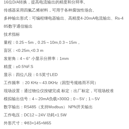
16位D/A转换，提高电流输出的精度和分辩率。
传感器采用四氟乙烯材料，可用于各种腐蚀性场合。
多种输出形式：可编程继电器输出、高精度4-20mA电流输出、Rs-4
85数字通信输出
技术指标
量程：0.25～5m，0.25～10m,0.3～15m，
盲区：<0.25m,<0.3 m
发射角：4～6° 小显示分辨率：1mm
精度：±0.5%F.S
显示：四位八段：0.5英寸LED
工作频率 ：20 KHz～43.0KHz（因型号规格而不同）
现场设置：通过物位仪按键完成 标定：出厂标定，可现场校准
模拟输出信号：4～20mA负载>300Ω；0～5V；1～5V
数字输出：RS485（支持Modbus） NPN开关输出
工作电压：DC12～24V 功耗<1.5W
外形尺寸：Φ83×145×M65