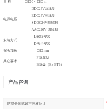
量 程
口口
0～口口m
D
DC24V两线制
E
DC24V三线制
电源电压
S
DDC24V四线制
A
AC220V 四线制
L
螺纹安装
安装方式
D
法兰安装
探头加长
口口mm
F
防腐型
其它要求
B
防爆（Ex BT6）
产品咨询