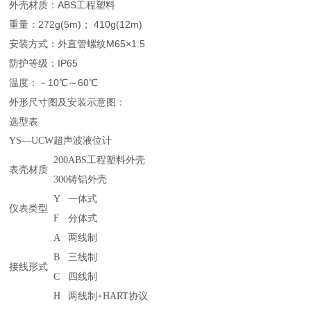
外壳材质：ABS工程塑料
重量：272g(5m)； 410g(12m)
安装方式：外直管螺纹M65×1.5
防护等级：IP65
温度：－10℃～60℃
外形尺寸图及安装示意图：
选型表
YS—UCW
超声波液位计
200
ABS工程塑料外壳
表壳材质
300
铸铝外壳
Y
一体式
仪表类型
F
分体式
A
两线制
B
三线制
接线形式
C
四线制
H
两线制+HART协议