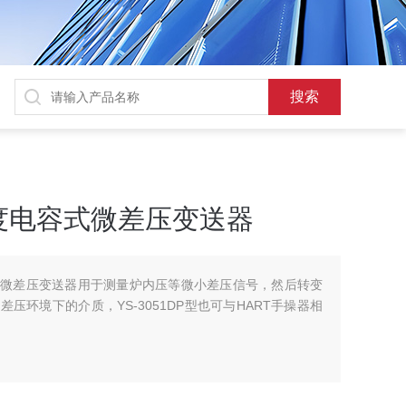
精度电容式微差压变送器
电容式微差压变送器用于测量炉内压等微小差压信号，然后转变
差压环境下的介质，YS-3051DP型也可与HART手操器相