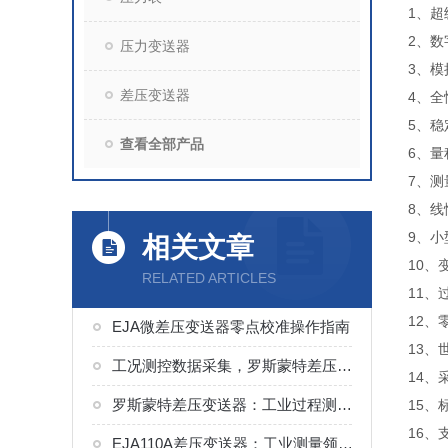
1、
2、数
压力变送器
3、模拟
差压变送器
4、全性
5、稳
查看全部产品
6、量
7、测
8、线
9、小
相关文章
10、
RELATED ARTICLES
11、
12、
EJA微差压变送器零点校准操作指南
13、
工况测控数据采集，罗斯蒙特差压变送器适配多领域工艺监测
14、
罗斯蒙特差压变送器：工业过程测控的常用传感设备
15、
16
EJA110A差压变送器：工业测量领域的得力助手