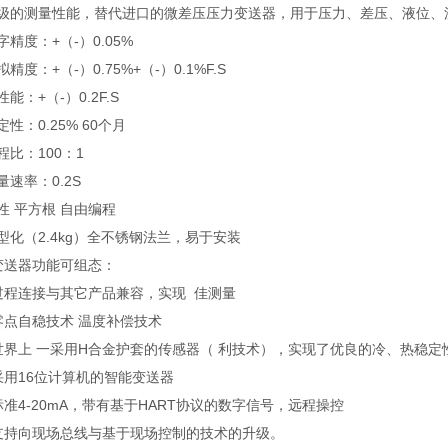
超级的测量性能，替代进口的微差压压力变送器，用于压力、差压、液位、流
字精度：+（-）0.05%
精度：+（-）0.75%+（-）0.1%F.S
能：+（-）0.2F.S
定性：0.25% 60个月
程比：100：1
量速率：0.2S
性 平方根 自由编程
型化（2.4kg）全不锈钢法兰，易于安装
变送器功能可组态：
过程连接与其它产品兼容，实现 佳测量
零点自稳技术 温度补偿技术
世界上 一采用H合金护套的传感器（ 利技术），实现了优良的冷、热稳定
采用16位计算机的智能变送器
标准4-20mA，带有基于HART协议的数字信号，远程操控
、支持向现场总线与基于现场控制的技术的升级。