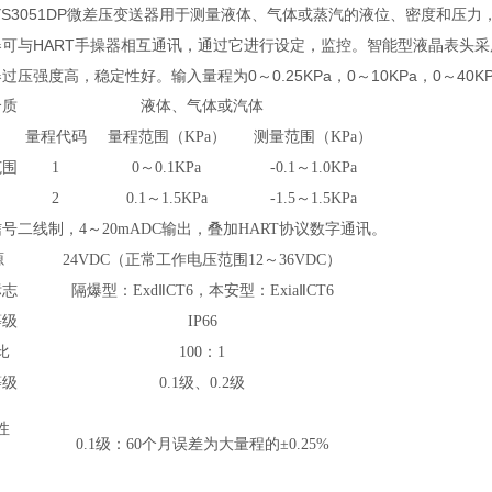
051DP微差压变送器用于测量液体、气体或蒸汽的液位、密度和压力，然后
器可与HART手操器相互通讯，通过它进行设定，监控。智能型液晶表头采
过压强度高，稳定性好。输入量程为0～0.25KPa，0～10KPa，0～40K
介质
液体、气体或汽体
量程代码
量程范围（KPa）
测量范围（KPa）
范围
1
0～0.1KPa
-0.1～1.0KPa
2
0.1～1.5KPa
-1.5～1.5KPa
信号
二线制，4～20mADC输出，叠加HART协议数字通讯。
源
24VDC（正常工作电压范围12～36VDC）
标志
隔爆型：ExdⅡCT6，本安型：ExiaⅡCT6
等级
IP66
比
100：1
等级
0.1级、0.2级
性
0.1级：60个月误差为大量程的±0.25%