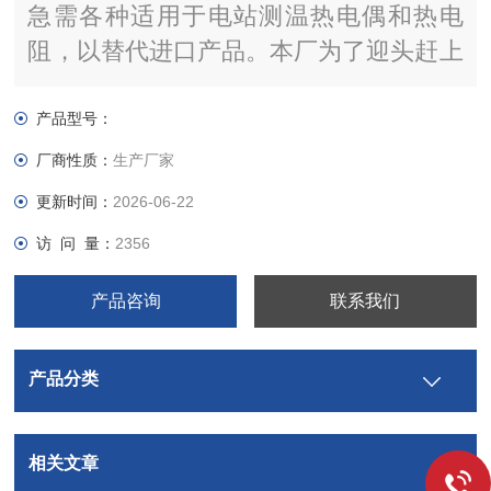
急需各种适用于电站测温热电偶和热电
阻，以替代进口产品。本厂为了迎头赶上
先进水平，同时也为国家节约外汇，先后
从国外引进了专业制造技术和设备，并在
产品型号：
原有产品基础上，广泛听取设计院和电站
厂商性质：
生产厂家
用户的意见。
更新时间：
2026-06-22
访 问 量：
2356
产品咨询
联系我们
产品分类
相关文章