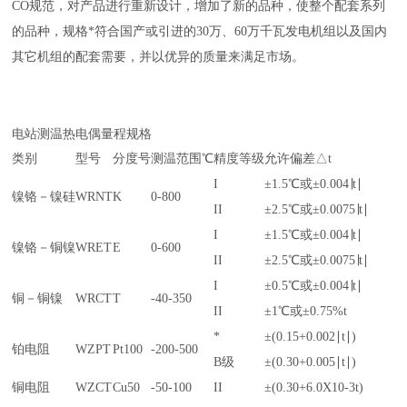
CO规范，对产品进行重新设计，增加了新的品种，使整个配套系列
的品种，规格*符合国产或引进的30万、60万千瓦发电机组以及国内
其它机组的配套需要，并以优异的质量来满足市场。
电站测温热电偶量程规格
类别
型号
分度号
测温范围℃
精度等级
允许偏差△t
I
±1.5℃或±0.004∣t∣
镍铬－镍硅
WRNT
K
0-800
II
±2.5℃或±0.0075∣t∣
I
±1.5℃或±0.004∣t∣
镍铬－铜镍
WRET
E
0-600
II
±2.5℃或±0.0075∣t∣
I
±0.5℃或±0.004∣t∣
铜－铜镍
WRCT
T
-40-350
II
±1℃或±0.75%t
*
±(0.15+0.002∣t∣)
铂电阻
WZPT
Pt100
-200-500
B级
±(0.30+0.005∣t∣)
铜电阻
WZCT
Cu50
-50-100
II
±(0.30+6.0X10-3t)