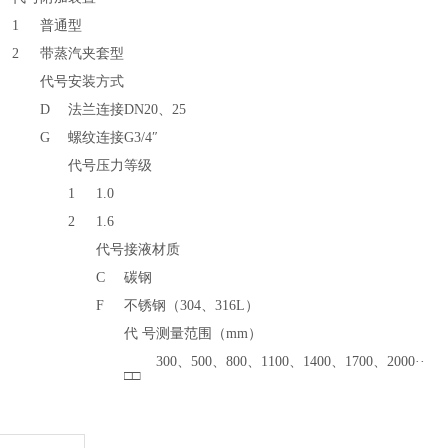
1
普通型
2
带蒸汽夹套型
代号
安装方式
D
法兰连接DN20、25
G
螺纹连接G3/4″
代号
压力等级
1
1.0
2
1.6
代号
接液材质
C
碳钢
F
不锈钢（304、316L）
代 号
测量范围（mm）
300、500、800、1100、1400、1700、2000··
□□