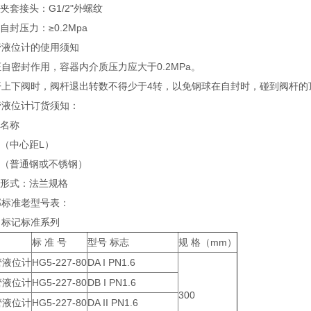
汽夹套接头：G1/2"外螺纹
球自封压力：≥0.2Mpa
管液位计的使用须知
自密封作用，容器内介质压力应大于0.2MPa。
开上下阀时，阀杆退出转数不得少于4转，以免钢球在自封时，碰
管液位计订货须知：
号名称
格（中心距L）
质（普通钢或不锈钢）
装形式：法兰规格
部标准老型号表：
、标记标准系列
标 准 号
型号 标志
规 格（mm）
管液位计
HG5-227-80
DA I PN1.6
管液位计
HG5-227-80
DB I PN1.6
300
管液位计
HG5-227-80
DA II PN1.6