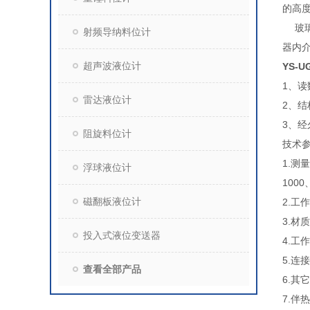
的高
玻璃
射频导纳料位计
器内
超声波液位计
YS-
1、
雷达液位计
2、
3、经
阻旋料位计
技术
1.测
浮球液位计
1000
磁翻板液位计
2.工作
3.材
投入式液位变送器
4.工
5.连接
查看全部产品
6.其
7.伴