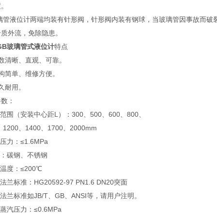
度。
管液位计两端均装有针形阀，针形阀内装有钢球，当玻璃管因事故而破裂
介质外流，免除隐患。
UGB玻璃管式液位计
特点
读数清晰、直观、可靠。
结构简单、维修方便。
久耐用。
参数：
量范围（安装中心距L）：300、500、600、800、
、1200、1400、1700、2000mm
压力：≤1.6MPa
质：碳钢、不锈钢
作温度：≤200℃
法兰标准：HG20592-97 PN1.6 DN20突面
它法兰标准如JB/T、GB、ANSI等，请用户注明。
热蒸汽压力：≤0.6MPa