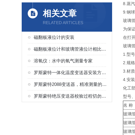
8.蒸
相关文章
9.钢
玻璃
RELATED ARTICLES
为保证
磁翻板液位计的安装
在打
玻璃
磁翻板液位计和玻璃管液位计相比的优势
1.型
溶氧仪：水中的氧气测量专家
2.规
3.材
罗斯蒙特一体化温度变送器安装方案及注意事项
4.安
罗斯蒙特2088变送器，精准测量的工业利器，提升系统可靠性的优选
化工
罗斯蒙特绝压变送器校验过程切勿超压操作！
型号
名 称
玻璃
玻璃
玻璃