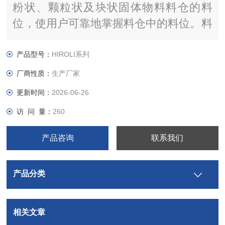
粉状、颗粒状及块状固体物料料仓的料
位，使用户可靠地掌握料仓中的料位。料
位计由传感器及控制显示仪表构成，传感
器的设计吸收了国内外同类产品的优点，
产品型号：
HIROLI系列
其独特的结构与传动方式使以往许多其它
厂商性质：
生产厂家
形式的重锤式料位计经常出现的毛病都得
更新时间：
2026-06-26
以克服，作到运行可靠、维护量小、应用
访 问 量：
260
面广。
产品咨询
联系我们
产品分类
相关文章