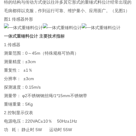
特的结构与传动方式使以往许多其它形式的重锤式料位计经常出现的
毛病都得以克服，作到运行可靠、维护量小、应用面广。（见图1）
图1 传感器外形
一体式重锤料位计
主要技术指标
1.传感器
测量范围：0～45m（特殊规格可协商）
测量精度：±3cm
重复性： ±1％
分辨率： ±3cm
探测速度：0.15m/s
测量带： φ2不锈钢钢丝绳/1*15mm不锈钢带
重锤重量：5Kg
2.控制显示仪表
电源电压：220VAC±10％ 50Hz±1Hz
功 耗： 静止时 5W 运动时 55W