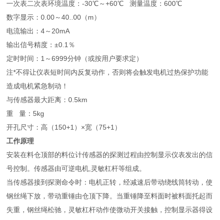
一次表二次表环境温度：-30℃～+60℃ 测量温度：600℃
数字显示：0.00～40..00（m）
电流输出：4～20mA
输出信号精度：±0.1％
定时时间：1～6999分钟（或按用户要求定）
注*不得让仪表短时间内反复动作，否则将会触发电机过热保护功能
造成电机紧急制动！
与传感器最大距离：0.5km
重 量：5kg
开孔尺寸：高（150+1）×宽（75+1）
工作原理
安装在料仓顶部的料位计传感器的探测过程由控制显示仪表发出的信
号控制。传感器由可逆电机,灵敏杠杆等组成。
当传感器接到探测命令时：电机正转，经减速后带动绕线筒转动，使
钢丝绳下放，带动重锤由仓顶下降。当重锤降至料面时被料面托起而
失重，钢丝绳松驰，灵敏杠杆动作使微动开关接触，控制显示器得设