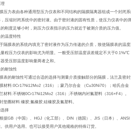
原理
压力表由各种通用型压力仪表和不同结构的隔膜隔离器组成一个封闭系
形，压缩封闭系统中的密封液。由于密封液的固有性质，使压力仪表中的弹
膜的刚度足够小时，则压力仪表指示的压力就近于被测介质的压力值。
表的温度特性
隔膜表的系统内填充了密封液作为压力传递的介质，致使隔膜表的温度
低量程压力仪表的影响尤为明显。一般受压部温度误差规定不大于0.1%/
离器受压部温度影响量两者之和。
表的耐蚀性
表的耐蚀性可通过合适的选择与测量介质接触部分的隔膜，法兰及密封
料:0Cr17Ni12Mo2（316）；蒙乃尔合金 （Cu30Ni70）；哈氏合金
料:不锈钢0Cr17Ni12Mo2（316）;不锈钢内衬氟塑料（316+F4）。
垫圈材料:橡胶;氟橡胶;硅橡胶及氟塑料。
的选择
GB（中国）、HGJ（化工部）、DIN（德国）、JIS（日本）、AN
准。供用户选用。也可以接受用户其他规格的特殊订货。