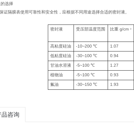
液的选择
证隔膜表使用可靠性和安全性，应根据不同用途选择合适的密封液。
密封液
受压部温度范围
比重 g/cm
3
高粘度硅油
-10~200 ℃
1.07
低粘度硅油
-30~100 ℃
0.94
甘油水溶液
-5~100 ℃
1.27
植物油
-5~100 ℃
0.93
氟油
-30~150 ℃
1.93
产品咨询