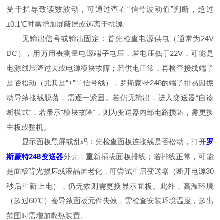
受干扰导致读数波动，可通过查看“信号波动值”判断，超过
±0.1℃时需增加屏蔽层或远离干扰源。
无输出信号或输出固定：首先检查电源供电（通常为24V
DC），用万用表测量电源端子电压，若电压低于22V，可能是
电源线压降过大或电源模块故障；若供电正常，再检查接线端子
是否松动（尤其是“+”“-”信号线），罗斯蒙特248的端子排易因振
动导致接线脱落，需逐一紧固。若仍无输出，进入变送器“自诊
断模式”，若显示“模块故障”，则为变送器内部电路损坏，需更换
主板或整机。
显示面板黑屏或乱码：先检查面板连接线是否松动，打开
罗
斯蒙特248变送器
外壳，重新插拔面板排线；若排线正常，可能
是面板背光损坏或液晶屏老化，可尝试重启变送器（断开电源30
秒后重新上电），仍无效则需更换显示面板。此外，高温环境
（超过60℃）会导致面板元件失效，需检查安装环境温度，超出
范围时需增加散热装置。