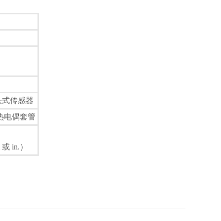
接头式传感器
热电偶套管
 in.）