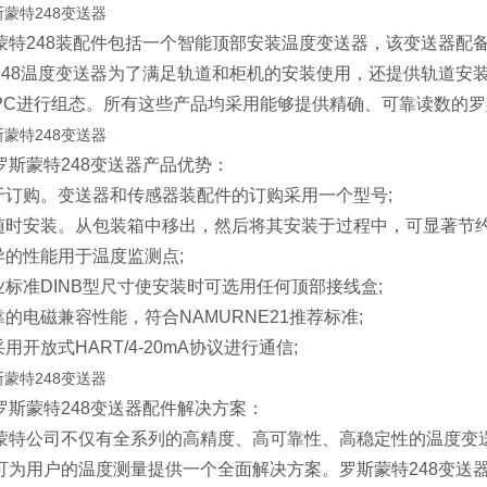
蒙特248装配件包括一个智能顶部安装温度变送器，该变送器配
248温度变送器为了满足轨道和柜机的安装使用，还提供轨道安装
PC进行组态。所有这些产品均采用能够提供精确、可靠读数的
罗斯蒙特248变送器产品优势：
易于订购。变送器和传感器装配件的订购采用一个型号;
可随时安装。从包装箱中移出，然后将其安装于过程中，可显著节约
优异的性能用于温度监测点;
行业标准DINB型尺寸使安装时可选用任何顶部接线盒;
可靠的电磁兼容性能，符合NAMURNE21推荐标准;
采用开放式HART/4-20mA协议进行通信;
罗斯蒙特248变送器配件解决方案：
蒙特公司不仅有全系列的高精度、高可靠性、高稳定性的温度变
可为用户的温度测量提供一个全面解决方案。罗斯蒙特248变送