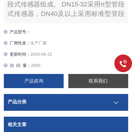
段式传感器组成。 DN15-32采用π型管段
式传感器，DN40及以上采用标准型管段
式传感器。管段式超声波流量计具有安装
简单，始动流量低，测量精度高，无压力
产品型号：
损失等优点。
厂商性质：
生产厂家
更新时间：
2026-06-22
访 问 量：
2000
产品咨询
联系我们
产品分类
相关文章