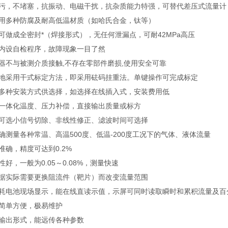
脏污，不堵塞，抗振动、电磁干扰，抗杂质能力特强，可替代差压式流量计
选用多种防腐及耐高低温材质（如哈氏合金，钛等）
可做成全密封*（焊接形式），无任何泄漏点，可耐42MPa高压
表内设自检程序，故障现象一目了然
器不与被测介质接触,不存在零部件磨损,使用安全可靠
就地采用干式标定方法，即采用砝码挂重法。单键操作可完成标定
有多种安装方式供选择，如选择在线插入式，安装费用低
有一体化温度、压力补偿，直接输出质量或标方
有可选小信号切除、非线性修正、滤波时间可选择
确测量各种常温、高温500度、低温-200度工况下的气体、液体流量
准确，精度可达到0.2%
性好，一般为0.05～0.08%，测量快速
根据实际需要更换阻流件（靶片）而改变流量范围
功耗电池现场显示，能在线直读示值，示屏可同时读取瞬时和累积流量及百
装简单方便，极易维护
种输出形式，能远传各种参数