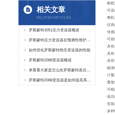
·耐
相关文章
·可
RELATED ARTICLES
·整机
·仪
罗斯蒙特3051压力变送器概述
·传感
·可
罗斯蒙特压力变送器在预测性维护中的应用
·具
如何优化罗斯蒙特绝压变送器的性能
·具
罗斯蒙特2088变送器概述
·具
·能准
来看看大家是怎么给罗斯蒙特差压变送器进行维护的
·计量
罗斯蒙特2088变送器是如何提高系统传感器性能的？
·重复
·可
·低
·安
·多