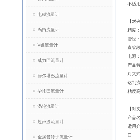
不适
电磁流量计
【对
涡街流量计
精度：0
管径：
V锥流量计
直管段
电源：
威力巴流量计
产品
对夹
德尔塔巴流量计
达到
毕托巴流量计
粘度
涡轮流量计
【对
产品
超声波流量计
适用
口 径
金属管转子流量计