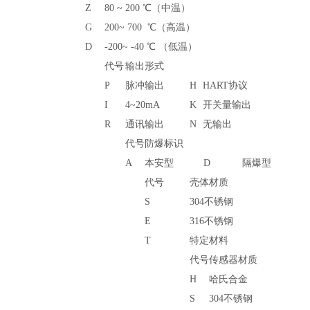
Z
80 ~ 200 ℃（中温）
G
200~ 700 ℃（高温）
D
-200~ -40 ℃ （低温）
代号
输出形式
P
脉冲输出
H
HART协议
I
4~20mA
K
开关量输出
R
通讯输出
N
无输出
代号
防爆标识
A
本安型
D
隔爆型
代号
壳体材质
S
304不锈钢
E
316不锈钢
T
特定材料
代号
传感器材质
H
哈氏合金
S
304不锈钢