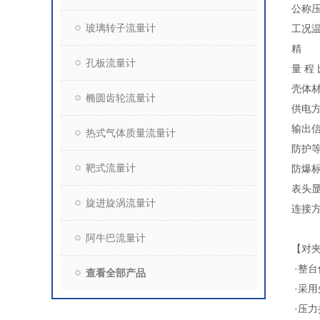
公称压
玻璃转子流量计
工况温
精 度
孔板流量计
量 程
壳体
椭圆齿轮流量计
供电方
输出信
热式气体质量流量计
防护等
靶式流量计
防爆标志
表头
旋进旋涡流量计
连接方
阿牛巴流量计
【对
·整
查看全部产品
·采
·压力