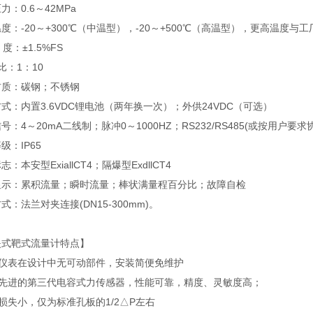
力：0.6～42MPa
度：-20～+300℃（中温型），-20～+500℃（高温型），更高温度与
：±1.5%FS
 比：1：10
材质：碳钢；不锈钢
式：内置3.6VDC锂电池（两年换一次）；外供24VDC（可选）
号：4～20mA二线制；脉冲0～1000HZ；RS232/RS485(或按用户要求
级：IP65
：本安型ExiallCT4；隔爆型ExdllCT4
显示：累积流量；瞬时流量；棒状满量程百分比；故障自检
式：法兰对夹连接(DN15-300mm)。
夹式靶式流量计特点】
台仪表在设计中无可动部件，安装简便免维护
用先进的第三代电容式力传感器，性能可靠，精度、灵敏度高；
损失小，仅为标准孔板的1/2△P左右