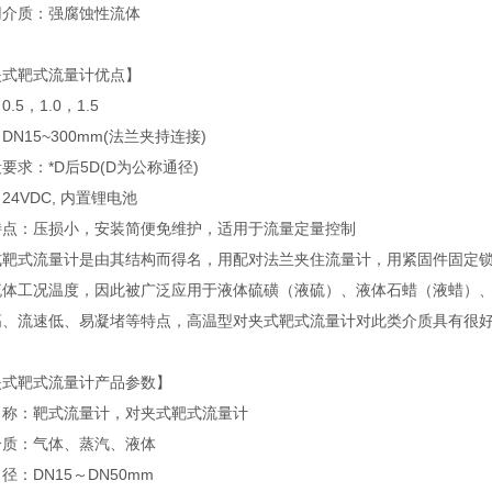
用介质：强腐蚀性流体
夹式靶式流量计优点】
.5，1.0，1.5
DN15~300mm(法兰夹持连接)
要求：*D后5D(D为公称通径)
24VDC, 内置锂电池
特点：压损小，安装简便免维护，适用于流量定量控制
式靶式流量计是由其结构而得名，用配对法兰夹住流量计，用紧固件固定
流体工况温度，因此被广泛应用于液体硫磺（液硫）、液体石蜡（液蜡）
高、流速低、易凝堵等特点，高温型对夹式靶式流量计对此类介质具有很
夹式靶式流量计产品参数】
名称：靶式流量计，对夹式靶式流量计
介质：气体、蒸汽、液体
：DN15～DN50mm