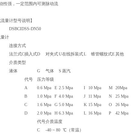
震动性强，一定范围内可测脉动流
式流量计型号说明】
DSBCIDSS-DN50
流量计
连接方式
法兰式
C
插入式
D
对夹式
U
在线拆装式
L
锥管螺纹式
E
其他
介质类型
液体
G
气体
S
蒸汽
代号
压力等级
A
0.6 Mpa
E
2.5 Mpa
I
10 Mpa
M
20Mpa
B
1.0 Mpa
F
4.0 Mpa
J
11 Mpa
N
25 Mpa
C
1.6 Mpa
G
5.0 Mpa
K
15 Mpa
O
26 Mpa
D
2.0 Mpa
H
6.3 Mpa
L
16 Mpa
P
42 Mpa
代号
介质温度
C
-40 ~ 80 ℃（常温）