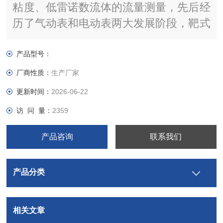
粘度、低雷诺数流体的流量测量，先后经
历了气动表和电动表两大发展阶段，靶式
流量计是在原有应变片式（电容式）靶式
流量计测量原理的基础上 ，采用了新型
产品型号：
力感应式传感器作为测量和敏感传递元
厂商性质：
生产厂家
件，同时利用了现代数字智能处理技术而
更新时间：
2026-06-22
研制的一种新式流量计量仪表。
访 问 量：
2359
产品咨询
联系我们
产品分类
相关文章