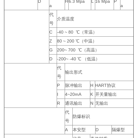
D
H
6.3 Mpa
L
16 Mpa
P
a
a
代
介质温度
号
C
-40 ~ 80 ℃（常温）
Z
80 ~ 200 ℃（中温）
G
200~ 700 ℃（高温）
D
-200~ -40 ℃ （低温）
代
输出形式
号
P
脉冲输出
H
HART协议
I
4~20mA
K
开关量输出
R
通讯输出
N
无输出
代
防爆标识
号
A
本安型
D
隔爆型