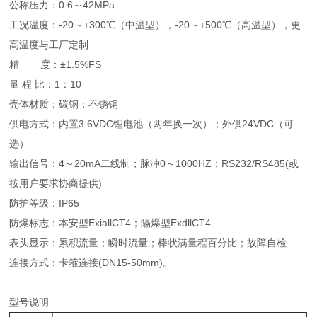
公称压力：0.6～42MPa
工况温度：-20～+300℃（中温型），-20～+500℃（高温型），更
高温度与工厂定制
精 度：±1.5%FS
量 程 比：1：10
壳体材质：碳钢；不锈钢
供电方式：内置3.6VDC锂电池（两年换一次）；外供24VDC（可
选）
输出信号：4～20mA二线制；脉冲0～1000HZ；RS232/RS485(或
按用户要求协商提供)
防护等级：IP65
防爆标志：本安型ExiallCT4；隔爆型ExdllCT4
表头显示：累积流量；瞬时流量；棒状满量程百分比；故障自检
连接方式：卡箍连接(DN15-50mm)。
型号说明