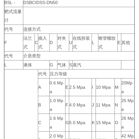
BSL -
DSBCIDSS-DN50
靶式流量
计
代号
连接方式
法兰
插入
对夹
在线拆装
锥管螺纹
F
C
D
U
L
E
其他
式
式
式
式
式
代号
介质类型
L
液体
G
气体
S
蒸汽
代号
压力等级
0.6 Mp
20Mp
A
E
2.5 Mpa
I
10 Mpa
M
a
a
1.0 Mp
25 Mp
B
F
4.0 Mpa
J
11 Mpa
N
a
a
1.6 Mp
26 Mp
C
G
5.0 Mpa
K
15 Mpa
O
a
a
2.0 Mp
42 Mp