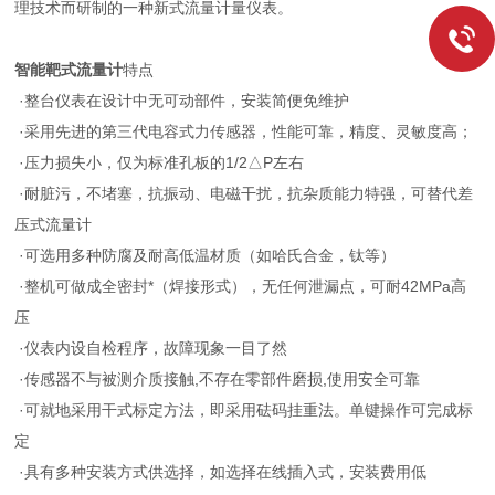
理技术而研制的一种新式流量计量仪表。
智能靶式流量计
特点
·整台仪表在设计中无可动部件，安装简便免维护
·采用先进的第三代电容式力传感器，性能可靠，精度、灵敏度高；
·压力损失小，仅为标准孔板的1/2△P左右
·耐脏污，不堵塞，抗振动、电磁干扰，抗杂质能力特强，可替代差
压式流量计
·可选用多种防腐及耐高低温材质（如哈氏合金，钛等）
·整机可做成全密封*（焊接形式），无任何泄漏点，可耐42MPa高
压
·仪表内设自检程序，故障现象一目了然
·传感器不与被测介质接触,不存在零部件磨损,使用安全可靠
·可就地采用干式标定方法，即采用砝码挂重法。单键操作可完成标
定
·具有多种安装方式供选择，如选择在线插入式，安装费用低