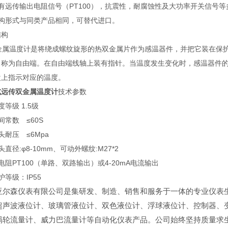
有远传输出电阻信号（PT100），抗震性，耐腐蚀性及大功率开关信号
结构形式与同类产品相同，可替代进口。
结构
属温度计是将绕成螺纹旋形的热双金属片作为感温器件，并把它装在保护
，称为自由端。在自由端线轴上装有指针。当温度发生变化时，感温器件
盘上指示对应的温度。
式远传双金属温度计
技术参数
度等级 1.5级
间常数 ≤60S
头耐压 ≤6Mpa
头直径:φ8-10mm、可动外螺纹:M27*2
电阻PT100（单路、双路输出）或4-20mA电流输出
护等级：IP55
亚尔森仪表有限公司是集研发、制造、销售和服务于一体的专业仪表
超声波液位计、玻璃管液位计、双色液位计、浮球液位计、控制器、
涡轮流量计、威力巴流量计等自动化仪表产品。公司始终坚持质量求