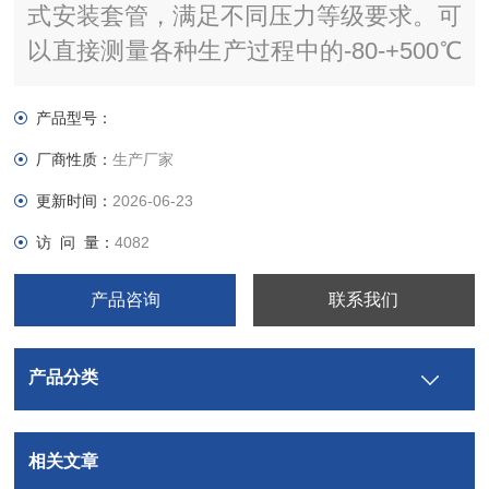
式安装套管，满足不同压力等级要求。可
以直接测量各种生产过程中的-80-+500℃
范围内液体、蒸汽和气体介质以及固体表
面测温。
产品型号：
厂商性质：
生产厂家
更新时间：
2026-06-23
访 问 量：
4082
产品咨询
联系我们
产品分类
相关文章