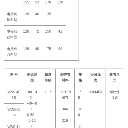
155
23
178
120
电接点
128
40
135
轴向型
电接点
128
72
150
42
径向型
电接点
128
40
175
98
万向型
型 号
测温范
精度
保护管
规
公称压
套管形
围
等级
材料
格
力
式
WSS-40
-80-+4
1、5
1Cr18N
7
≤30MPa
螺纹連
3S
0
i9Ti
5
接式
-40-+8
0
304
10
WSS-50
0-50
0
3S
0-10
316
0
15
WSS-41