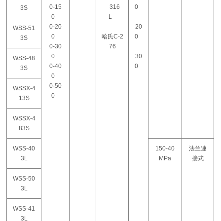
0-15
316
0
3S
0
L
0-20
20
WSS-51
0
哈氏C-2
0
3S
0-30
76
0
30
WSS-48
0-40
0
3S
0
0-50
WSSX-4
0
13S
WSSX-4
83S
WSS-40
150-40
法兰連
3L
MPa
接式
WSS-50
3L
WSS-41
3L