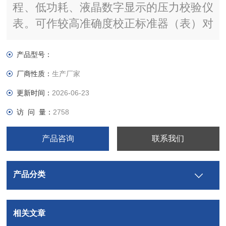
程、低功耗、液晶数字显示的压力校验仪
表。可作较高准确度校正标准器（表）对
压力（差压）变送器、压力传感器、压力
开关、普通（精密）压力表进行校准与检
产品型号：
定。精密数字压力表也可以用于在线压力
厂商性质：
生产厂家
测量。该产品广泛应用于冶金、石油、化
更新时间：
2026-06-23
工、电力、天然气、计量及科研等部门。
访 问 量：
2758
产品咨询
联系我们
产品分类
相关文章