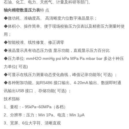
石油、化工、电力、天然气、计量及科研等部门。
轴向精密数显压力表
特 点
◆微功耗、准确度高、 高清晰度六位数字液晶显示；
◆体积小、操作简单、便于现场校验压力仪表以及精密压力测量时使
用；
◆智能校准、线性修复、修正调零
◆液晶显示具有动态压力值 显示功能，直观显示压力百分比
◆压力单位: mmH2O mmHg psi kPa MPa Pa mbar bar 多达十种压
力单位( 可选)
◆可显示在线压力测量动态变化曲线，峰值记录功能等( 可选) ；
◆各种附加功能。如RS486 接口输出、4-20mA 输出、数据即时通
讯输出USB 接口 、存储功能( 可选) ；
技术指标
1、量程：- 95kPa~60MPa（各档）
2、分辨率：压力：Min 1Pa、电流：Min 1μA
3、宽屏、6位大字符、清晰直观