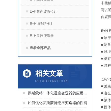
非接
可以通
E+H超声波液位计
内置
E+H 在线PH计
E+H
E+H差压变送器
■ 
■ 测
查看全部产品
■ 环
■ 储
■ 过
相关文章
1½”
RELATED ARTICLES
■ 
罗斯蒙特一体化温度变送器的应用领域是什么？
■ 
■ 
如何优化罗斯蒙特绝压变送器的性能
■ 