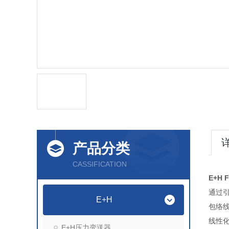
产品分类
CASSIFICATION
E+H
通过
E+H
包络
线性化
E+H压力变送器