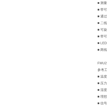
■ 测
■ 带
■ 通过
■ 二
■ 可
■ 带
■ L
■ 两
FMU2
参考
■ 温度 
■ 压力 
■ 湿度 
■ 理
■ 信