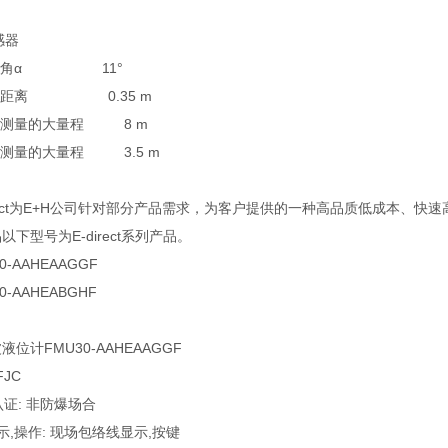
感器
波束角α 11°
盲区距离 0.35 m
液体测量的大量程 8 m
体测量的大量程 3.5 m
irect为E+H公司针对部分产品需求，为客户提供的一种高品质低成本、快
以下型号为E-direct系列产品。
0-AAHEAAGGF
0-AAHEABGHF
液位计FMU30-AAHEAAGGF
FJC
 认证: 非防爆场合
 显示,操作: 现场包络线显示,按键