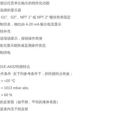
量值以任意单位输出的线性化功能
可选择的显示器
 G1"、G2"、NPT 1" 或 NPT 2" 螺丝简单固定
线制仪表，物位由 4-20 mA 输出电流显示
旋转外壳
可选现场显示，按钮操作简便
ED发光显示能快速监测操作状态
线制供电
31E-AA32性能特点
工作条件 在下列参考条件下，的性能特点有效：
= +20 °C
= 1013 mbar abs.
= 60 %
想的反射面（如平静、平坦的液体表面）
号波束内无干扰反射