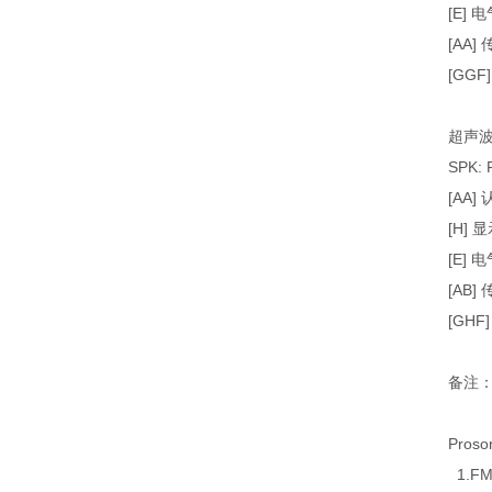
[E] 
[AA] 
[GGF
超声波
SPK: 
[AA]
[H]
[E] 
[AB] 
[GHF
备注：
Pro
1.FM