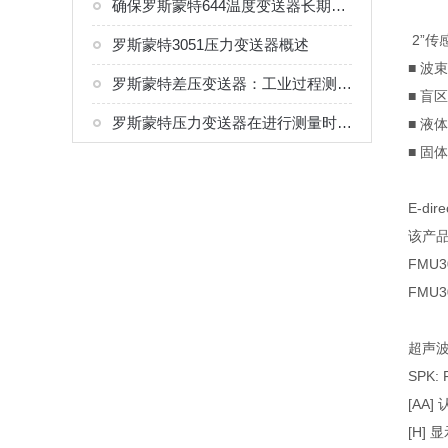
确保罗斯蒙特644温度变送器长期准确输出的关键
2”传
罗斯蒙特3051压力变送器概述
■ 
罗斯蒙特差压变送器：工业过程测控的常用传感设备
■ 
罗斯蒙特压力变送器在进行测量时有波动是怎么回事？
■ 
■ 固
E-d
该产品
FMU3
FMU3
超声波
SPK: 
[AA]
[H]