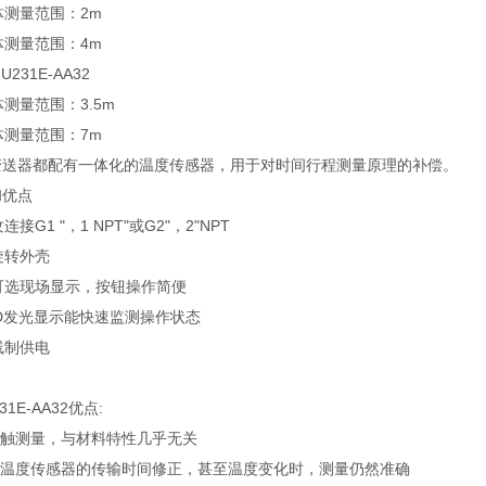
测量范围：2m
测量范围：4m
MU231E-AA32
量范围：3.5m
测量范围：7m
变送器都配有一体化的温度传感器，用于对时间行程测量原理的补偿。
和优点
纹连接G1 "，1 NPT"或G2"，2"NPT
. 可旋转外壳
带可选现场显示，按钮操作简便
LED发光显示能快速监测操作状态
两线制供电
31E-AA32优点:
接触测量，与材料特性几乎无关
集成温度传感器的传输时间修正，甚至温度变化时，测量仍然准确