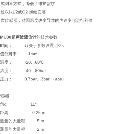
触式测量方式，降低了维护需求
过G1-1/2或G2 螺纹安装
温度传感器，对因温度改变导致的声速变化进行补偿
 FMU30超声波液位计
的
技术参数
响应时间： 取决于参数设置 小2s
量值分辨率： 1mm
境温度： -20…60℃
存温度： -40…80bar
程压力： 0.7bar…3bar （abs）
传感器
波束角α 11°
盲区距离 0.25 m
液体测量的大量程 5 m
固体测量的大量程 2 m