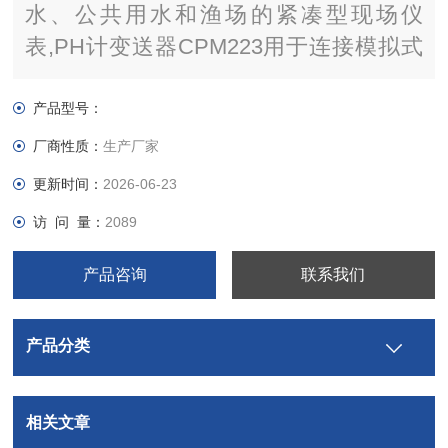
水、公共用水和渔场的紧凑型现场仪
表,PH计变送器CPM223用于连接模拟式
和数字式（采用Memosens技术）的测量
电极。操作安全性高，在测量过程中变送
产品型号：
器可以针对错误设定故障触点和错误电
厂商性质：
生产厂家
流，从而抑制了不需要的报警信号。
更新时间：
2026-06-23
访 问 量：
2089
产品咨询
联系我们
产品分类
相关文章