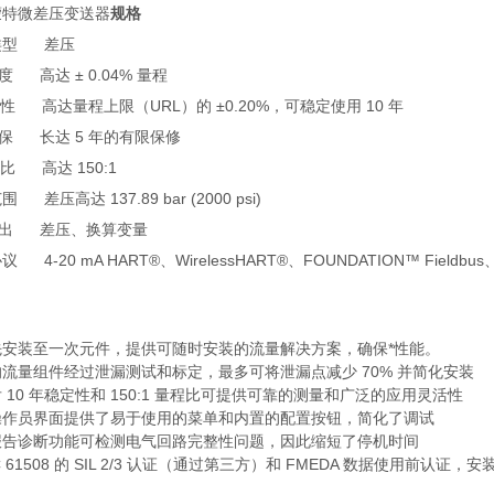
蒙特微差压变送器
规格
类型 差压
高达 ± 0.04% 量程
 高达量程上限（URL）的 ±0.20%，可稳定使用 10 年
 长达 5 年的有限保修
 高达 150:1
 差压高达 137.89 bar (2000 psi)
 差压、换算变量
议 4-20 mA HART®、
Wireless
HART®、FOUNDATION™ Fieldbus
先安装至一次元件，提供可随时安装的流量解决方案，确保*性能。
流量组件经过泄漏测试和标定，最多可将泄漏点减少 70% 并简化安装
 10 年稳定性和 150:1 量程比可提供可靠的测量和广泛的应用灵活性
操作员界面提供了易于使用的菜单和内置的配置按钮，简化了调试
报告诊断功能可检测电气回路完整性问题，因此缩短了停机时间
EC 61508 的 SIL 2/3 认证（通过第三方）和 FMEDA 数据使用前认证，