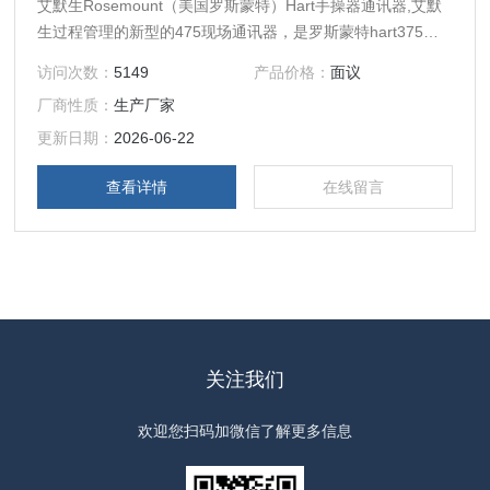
艾默生Rosemount（美国罗斯蒙特）Hart手操器通讯器,艾默
生过程管理的新型的475现场通讯器，是罗斯蒙特hart375手
操器的改良升级型号,它即支持HART通讯协议，也支持基金会
访问次数：
5149
产品价格：
面议
现场总线通讯协议，并具有通用、可靠、便携、本安、易于升
厂商性质：
生产厂家
级等特点。这些特点将迅速使罗斯蒙特475成为新的标准。
更新日期：
2026-06-22
查看详情
在线留言
关注我们
欢迎您扫码加微信了解更多信息