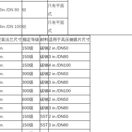
只有平面
3in./DN 80
钽
式
只有平面
4in./DN 100
钽
式
安装法兰尺寸
额定等级
材料
适用于高压侧膜片尺寸
级
in.
150
碳钢
2 in./DN50
级
in.
150
碳钢
3 in./DN80
级
in.
150
碳钢
4 in./DN100
级
in.
300
碳钢
2 in./DN50
级
in.
300
碳钢
3 in./DN80
级
in.
300
碳钢
4 in./DN100
级
in
600
碳钢
2 in./DN50
级
in.
600
碳钢
3 in./DN80
级
in.
150
SST
2 in./DN50
级
in.
150
SST
3 in./DN80