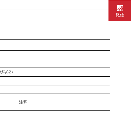
微信
C2
代码
）
注释