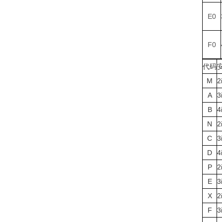
E0
F0
代码
M
2
A
3
B
4
N
2
C
3
D
4
P
2
E
3
X
2
F
3