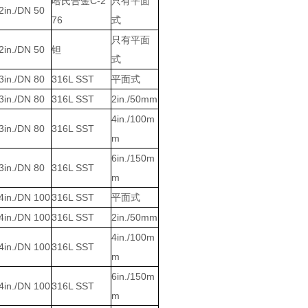
哈氏合金
C-2
只有平面
2in./DN 50
76
式
只有平面
2in./DN 50
钽
式
3in./DN 80
316L SST
平面式
3in./DN 80
316L SST
2in./50mm
4in./100m
3in./DN 80
316L SST
m
6in./150m
3in./DN 80
316L SST
m
4in./DN 100
316L SST
平面式
4in./DN 100
316L SST
2in./50mm
4in./100m
4in./DN 100
316L SST
m
6in./150m
4in./DN 100
316L SST
m