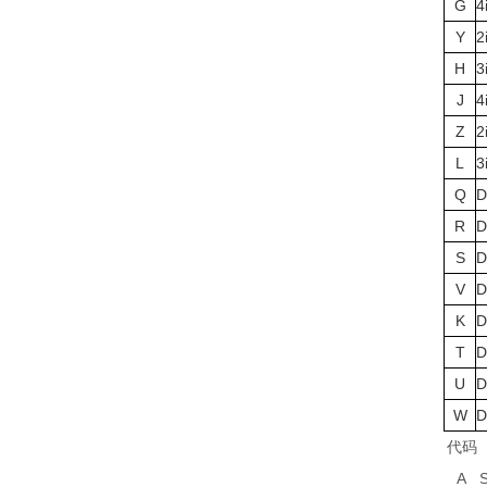
G
4
Y
2
H
3
J
4
Z
2
L
3
Q
D
R
D
S
D
V
D
K
D
T
D
U
D
W
D
代码
A