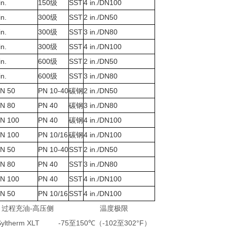
级
in.
150
SST
4 in./DN100
级
in.
300
SST
2 in./DN50
级
in.
300
SST
3 in./DN80
级
in.
300
SST
4 in./DN100
级
in.
600
SST
2 in./DN50
级
in.
600
SST
3 in./DN80
N 50
PN 10-40
碳钢
2 in./DN50
N 80
PN 40
碳钢
3 in./DN80
N 100
PN 40
碳钢
4 in./DN100
N 100
PN 10/16
碳钢
4 in./DN100
N 50
PN 10-40
SST
2 in./DN50
N 80
PN 40
SST
3 in./DN80
N 100
PN 40
SST
4 in./DN100
N 50
PN 10/16
SST
4 in./DN100
过程充油
-
温度极限
高压侧
Syltherm XLT
-75
150℃
-102
302°F
至
（
至
）