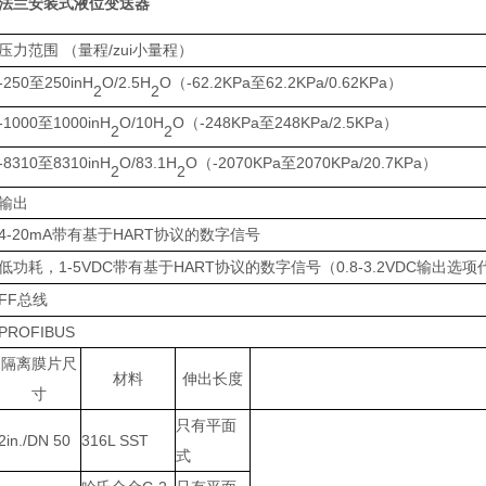
法兰安装式液位变送器
压力范围
/zui
（量程
小量程）
-250
250inH
O/2.5H
O
-62.2KPa
62.2KPa/0.62KPa
至
（
至
）
2
2
-1000
1000inH
O/10H
O
-248KPa
248KPa/2.5KPa
至
（
至
）
2
2
-8310
8310inH
O/83.1H
O
-2070KPa
2070KPa/20.7KPa
至
（
至
）
2
2
输出
4-20mA
HART
带有基于
协议的数字信号
低功耗，
1-5VDC
HART
0.8-3.2VDC
带有基于
协议的数字信号（
输出选项
FF
总线
PROFIBUS
隔离膜片尺
材料
伸出长度
寸
只有平面
2in./DN 50
316L SST
式